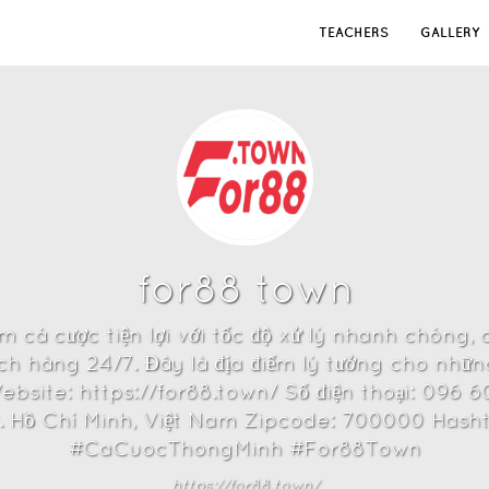
TEACHERS
GALLERY
for88 town
 cá cược tiện lợi với tốc độ xử lý nhanh chóng,
ch hàng 24/7. Đây là địa điểm lý tưởng cho nhữn
site: https://for88.town/ Số điện thoại: 096 60
P. Hồ Chí Minh, Việt Nam Zipcode: 700000 Ha
#CaCuocThongMinh #For88Town
https://for88.town/