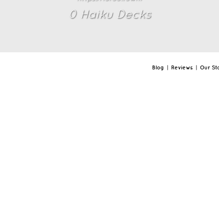
0
Haiku Deck
s
Blog
|
Reviews
|
Our St