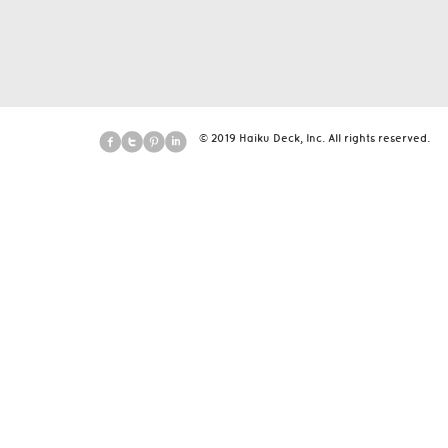
© 2019 Haiku Deck, Inc. All rights reserved.