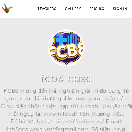
TEACHERS
GALLERY
PRICING
SIGN IN
fcb8 casa
FCB8 mang đến trải nghiệm giải trí đa dạng từ
game bài đổi thưởng đến mini game hấp dẫn.
Giao diện thân thiện, nạp rút nhanh, khuyến mãi
mỗi ngày tại vinwin.food! Tên thương hiệu:
FCB8 Website: https://fcb8.casa/ Email:
fcb8casa.support@gmail.com Số điện thoại: