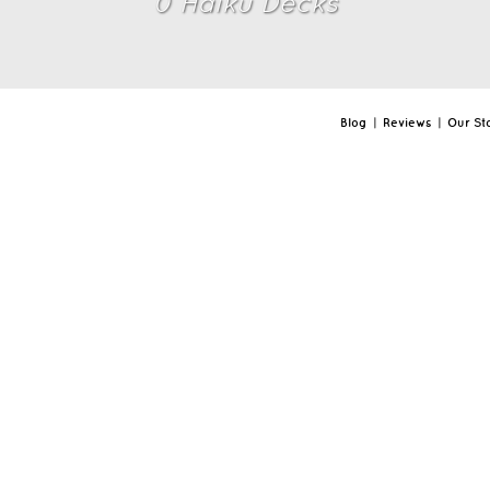
0
Haiku Deck
s
Blog
|
Reviews
|
Our St