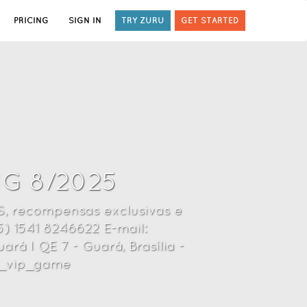
PRICING
SIGN IN
TRY ZURU
GET STARTED
G 8/2025
OS, recompensas exclusivas e
5) 1541 8246622 E-mail:
á I QE 7 - Guará, Brasília -
up_vip_game