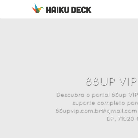
88UP VI
Descubra o portal 88up VIP 
suporte completo para 
88upvip.com.br@gmail.com We
DF, 71020-