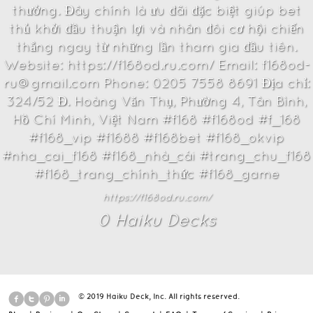
thưởng. Đây chính là ưu đãi đặc biệt giúp bet
thủ khởi đầu thuận lợi và nhân đôi cơ hội chiến
thắng ngay từ những lần tham gia đầu tiên.
Website: https://f168od.ru.com/ Email: f168od-
ru@gmail.com Phone: 0205 7558 8691 Địa chỉ:
324/52 Đ. Hoàng Văn Thụ, Phường 4, Tân Bình,
Hồ Chí Minh, Việt Nam #f168 #f168od #f_168
#f168_vip #f1688 #f168bet #f168_okvip
#nha_cai_f168 #f168_nhà_cái #trang_chu_f168
#f168_trang_chính_thức #f168_game
https://f168od.ru.com/
0
Haiku Deck
s
© 2019 Haiku Deck, Inc. All rights reserved.