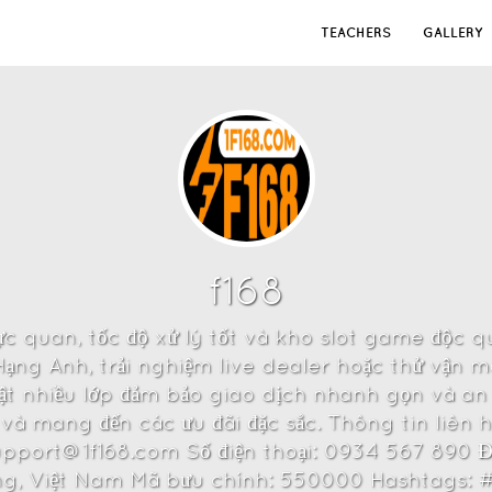
TEACHERS
GALLERY
f168
rực quan, tốc độ xử lý tốt và kho slot game độc 
ng Anh, trải nghiệm live dealer hoặc thử vận ma
t nhiều lớp đảm bảo giao dịch nhanh gọn và an 
p và mang đến các ưu đãi đặc sắc. Thông tin liên 
support@1f168.com Số điện thoại: 0934 567 890 Đ
ẵng, Việt Nam Mã bưu chính: 550000 Hashtags: 