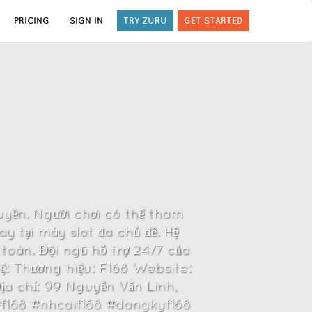
PRICING
SIGN IN
TRY ZURU
GET STARTED
quyền. Người chơi có thể tham
y tại máy slot đa chủ đề. Hệ
toàn. Đội ngũ hỗ trợ 24/7 của
hệ: Thương hiệu: F168 Website:
ịa chỉ: 99 Nguyễn Văn Linh,
#f168 #nhcaif168 #dangkyf168