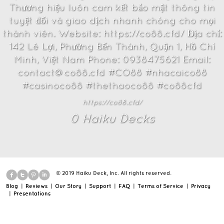
Thương hiệu luôn cam kết bảo mật thông tin
tuyệt đối và giao dịch nhanh chóng cho mọi
thành viên. Website: https://co88.cfd/ Địa chỉ:
142 Lê Lợi, Phường Bến Thành, Quận 1, Hồ Chí
Minh, Việt Nam Phone: 0938475621 Email:
contact@co88.cfd #CO88 #nhacaico88
#casinoco88 #thethaoco88 #co88cfd
https://co88.cfd/
0
Haiku Deck
s
© 2019 Haiku Deck, Inc. All rights reserved.
Blog
|
Reviews
|
Our Story
|
Support
|
FAQ
|
Terms of Service
|
Privacy
|
Presentations