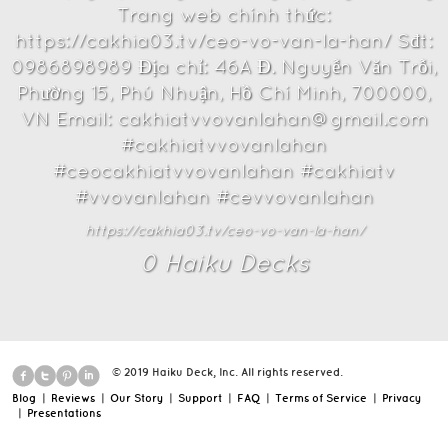
Trang web chính thức:
https://cakhia03.tv/ceo-vo-van-la-han/ Sđt:
0986898989 Địa chỉ: 46A Đ. Nguyễn Văn Trỗi,
Phường 15, Phú Nhuận, Hồ Chí Minh, 700000,
VN Email: cakhiatvvovanlahan@gmail.com
#cakhiatvvovanlahan
#ceocakhiatvvovanlahan #cakhiatv
#vvovanlahan #cevvovanlahan
https://cakhia03.tv/ceo-vo-van-la-han/
0
Haiku Deck
s
© 2019 Haiku Deck, Inc. All rights reserved.
Blog
|
Reviews
|
Our Story
|
Support
|
FAQ
|
Terms of Service
|
Privacy
|
Presentations