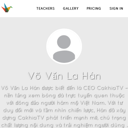
TEACHERS
GALLERY
PRICING
SIGN IN
Võ Văn La Hán
Võ Văn La Hán được biết đến là CEO CakhiaTV –
nền tảng xem bóng đá trực tuyến quen thuộc
với đông đảo người hâm mộ Việt Nam. Với tư
duy đổi mới và tầm nhìn chiến lược, Hán đã xây
dựng CakhiaTV phát triển mạnh mẽ, chú trọng
chất lượng nội dung và trải nghiệm người dùng .