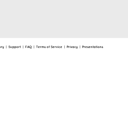
ory
|
Support
|
FAQ
|
Terms of Service
|
Privacy
|
Presentations