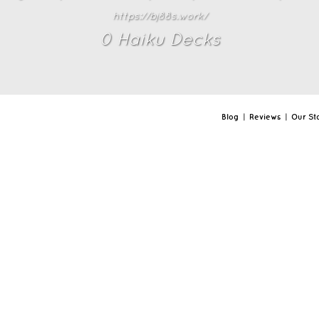
https://bj88s.work/
0
Haiku Deck
s
Blog
|
Reviews
|
Our St