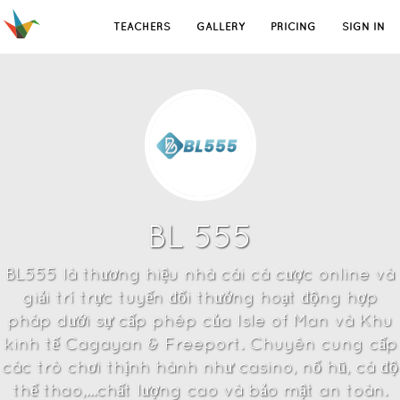
TEACHERS
GALLERY
PRICING
SIGN IN
BL 555
BL555 là thương hiệu nhà cái cá cược online và
giải trí trực tuyến đổi thưởng hoạt động hợp
pháp dưới sự cấp phép của Isle of Man và Khu
kinh tế Cagayan & Freeport. Chuyên cung cấp
các trò chơi thịnh hành như casino, nổ hũ, cá độ
thể thao,...chất lượng cao và bảo mật an toàn.