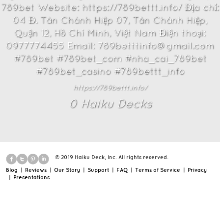
789bet Website: https://789bettt.info/ Địa chỉ:
04 Đ. Tân Chánh Hiệp 07, Tân Chánh Hiệp,
Quận 12, Hồ Chí Minh, Việt Nam Điện thoại:
0977774455 Email: 789betttinfo@gmail.com
#789bet #789bet_com #nha_cai_789bet
#789bet_casino #789bettt_info
https://789bettt.info/
0
Haiku Deck
s
© 2019 Haiku Deck, Inc. All rights reserved.
Blog
|
Reviews
|
Our Story
|
Support
|
FAQ
|
Terms of Service
|
Privacy
|
Presentations