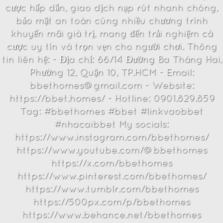
cược hấp dẫn, giao dịch nạp rút nhanh chóng,
bảo mật an toàn cùng nhiều chương trình
khuyến mãi giá trị, mang đến trải nghiệm cá
cược uy tín và trọn vẹn cho người chơi. Thông
tin liên hệ: - Địa chỉ: 66/14 Đường Ba Tháng Hai,
Phường 12, Quận 10, TP.HCM - Email:
bbethomes@gmail.com - Website:
https://bbet.homes/ - Hotline: 0901.829.859
Tag: #bbethomes #bbet #linkvaobbet
#nhacaibbet My socials:
https://www.instagram.com/bbethomes/
https://www.youtube.com/@bbethomes
https://x.com/bbethomes
https://www.pinterest.com/bbethomes/
https://www.tumblr.com/bbethomes
https://500px.com/p/bbethomes
https://www.behance.net/bbethomes