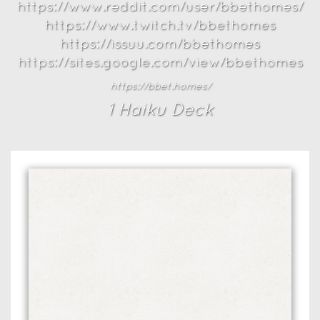
https://www.reddit.com/user/bbethomes/
https://www.twitch.tv/bbethomes
https://issuu.com/bbethomes
https://sites.google.com/view/bbethomes
https://bbet.homes/
1
Haiku Deck