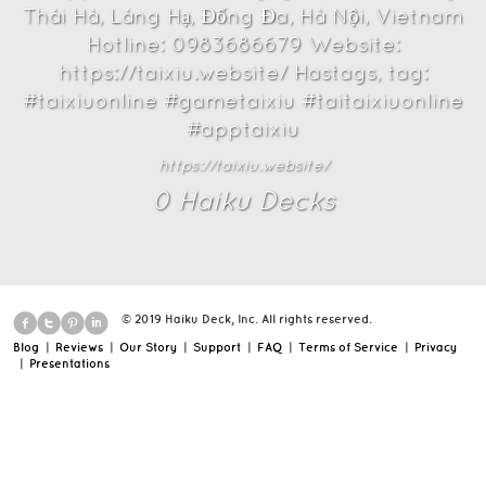
Thái Hà, Láng Hạ, Đống Đa, Hà Nội, Vietnam
Hotline: 0983686679 Website:
https://taixiu.website/ Hastags, tag:
#taixiuonline #gametaixiu #taitaixiuonline
#apptaixiu
https://taixiu.website/
0
Haiku Deck
s
© 2019 Haiku Deck, Inc. All rights reserved.
Blog
|
Reviews
|
Our Story
|
Support
|
FAQ
|
Terms of Service
|
Privacy
|
Presentations