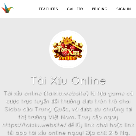
TEACHERS
GALLERY
PRICING
SIGN IN
Tài Xỉu Online
Tài xỉu online (taixiu.website) là tựa game cá
cược trực tuyến đổi thưởng dựa trên trò chơi
Sicbo của Trung Quốc, và được ưu chuộng tại
thị trường Việt Nam. Truy cập ngay
https://taixiu.website/ để lấy link chơi hoặc link
tải app tài xỉu online ngay! Địa chỉ: 2-6 Ng.