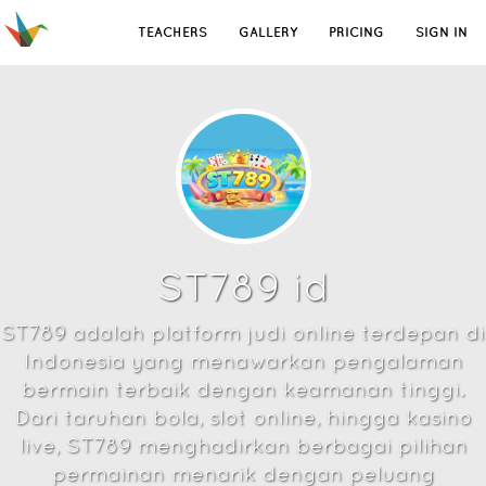
TEACHERS
GALLERY
PRICING
SIGN IN
ST789 id
ST789 adalah platform judi online terdepan di
Indonesia yang menawarkan pengalaman
bermain terbaik dengan keamanan tinggi.
Dari taruhan bola, slot online, hingga kasino
live, ST789 menghadirkan berbagai pilihan
permainan menarik dengan peluang