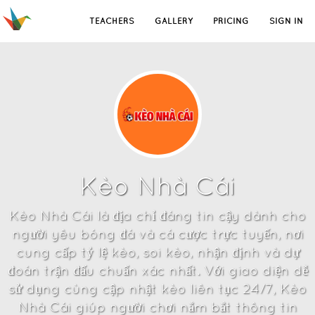
TEACHERS
GALLERY
PRICING
SIGN IN
Kèo Nhà Cái
Kèo Nhà Cái là địa chỉ đáng tin cậy dành cho
người yêu bóng đá và cá cược trực tuyến, nơi
cung cấp tỷ lệ kèo, soi kèo, nhận định và dự
đoán trận đấu chuẩn xác nhất. Với giao diện dễ
sử dụng cùng cập nhật kèo liên tục 24/7, Kèo
Nhà Cái giúp người chơi nắm bắt thông tin