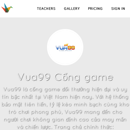
TEACHERS
GALLERY
PRICING
SIGN IN
Vua99 Cổng game
Vua99 là cổng game đổi thưởng hiện đại và uy
tín bậc nhất tại Việt Nam hiện nay. Với hệ thống
bảo mật tiên tiến, tỷ lệ kèo minh bạch cùng kho
trò chơi phong phú, Vua99 mang đến cho
người chơi không gian đỉnh cao của may mắn
và chiến lược. Trang chủ chính thức: