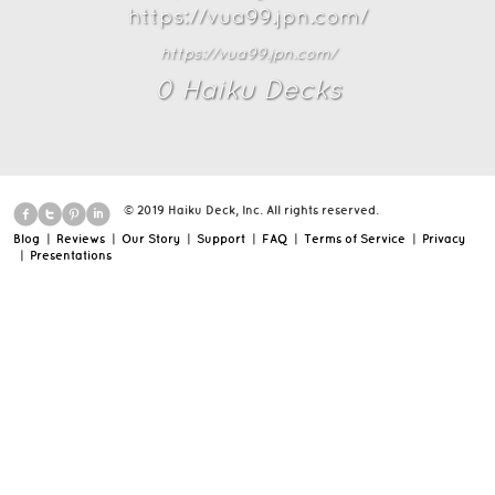
https://vua99.jpn.com/
https://vua99.jpn.com/
0
Haiku Deck
s
© 2019 Haiku Deck, Inc. All rights reserved.
Blog
|
Reviews
|
Our Story
|
Support
|
FAQ
|
Terms of Service
|
Privacy
|
Presentations