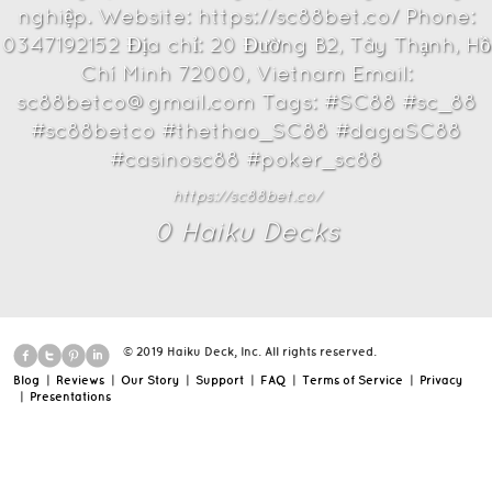
nghiệp. Website: https://sc88bet.co/ Phone:
0347192152 Địa chỉ: 20 Đường B2, Tây Thạnh, Hồ
Chí Minh 72000, Vietnam Email:
sc88betco@gmail.com Tags: #SC88 #sc_88
#sc88betco #thethao_SC88 #dagaSC88
#casinosc88 #poker_sc88
https://sc88bet.co/
0
Haiku Deck
s
© 2019 Haiku Deck, Inc. All rights reserved.
Blog
|
Reviews
|
Our Story
|
Support
|
FAQ
|
Terms of Service
|
Privacy
|
Presentations