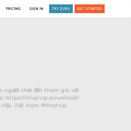
PRICING
SIGN IN
TRY ZURU
GET STARTED
o người chơi đến tham gia với
te: https://nhatvip.download/
à Nội, Việt Nam #Nhatvip