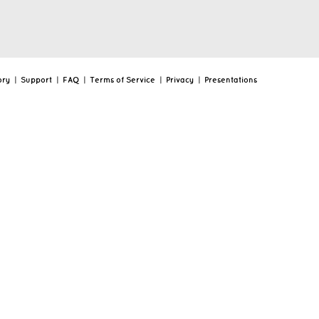
ory
|
Support
|
FAQ
|
Terms of Service
|
Privacy
|
Presentations