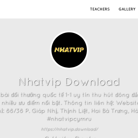
TEACHERS
GALLERY
Nhatvip Download
i đổi thưởng quốc tế 1-1 uy tín thu hút đông đả
nhiều ưu điểm nổi bật. Thông tin liên hệ: Websi
: 88/38 P. Giáp Nhị, Thịnh Liệt, Hai Bà Trưng, H
#nhatvipcymru
https://nhatvip.download/