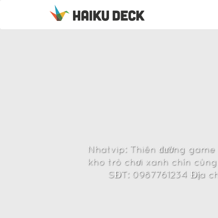
Nhatvip: Thiên đường game bà
kho trò chơi xanh chín cùng 
SĐT: 0987761234 Địa chỉ