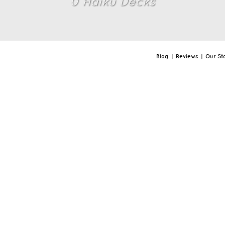
0
Haiku Deck
s
Blog
|
Reviews
|
Our St