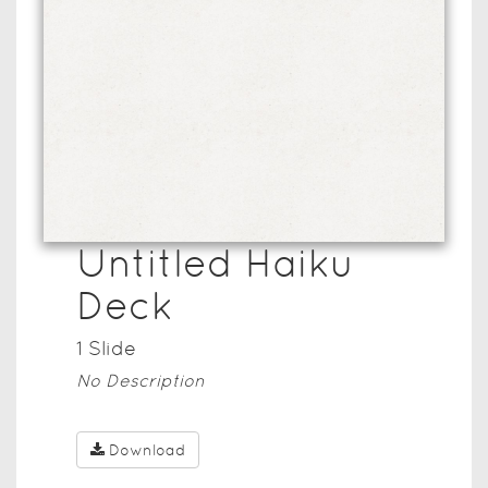
Untitled Haiku
Deck
1
Slide
No Description
Download