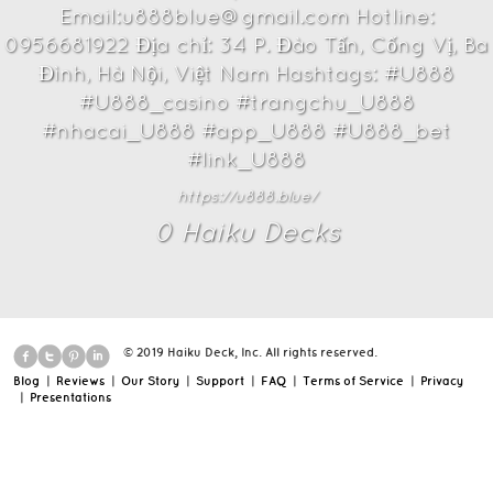
Email:u888blue@gmail.com Hotline:
0956681922 Địa chỉ: 34 P. Đào Tấn, Cống Vị, Ba
Đình, Hà Nội, Việt Nam Hashtags: #U888
#U888_casino #trangchu_U888
#nhacai_U888 #app_U888 #U888_bet
#link_U888
https://u888.blue/
0
Haiku Deck
s
© 2019 Haiku Deck, Inc. All rights reserved.
Blog
|
Reviews
|
Our Story
|
Support
|
FAQ
|
Terms of Service
|
Privacy
|
Presentations