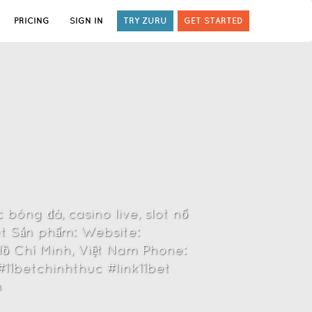
PRICING
SIGN IN
TRY ZURU
GET STARTED
bóng đá, casino live, slot nổ
bet Sản phẩm: Website:
 Hồ Chí Minh, Việt Nam Phone:
#11betchinhthuc #link11bet
n