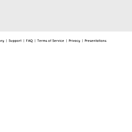
ory
|
Support
|
FAQ
|
Terms of Service
|
Privacy
|
Presentations