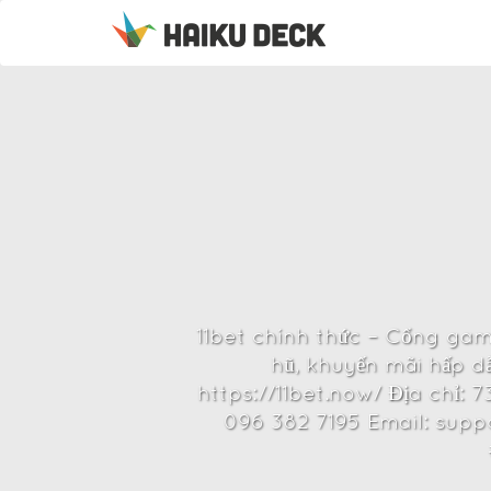
11bet chính thức – Cổng game
hũ, khuyến mãi hấp dẫ
https://11bet.now/ Địa chỉ: 
096 382 7195 Email: suppo