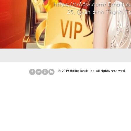
https://tr88w.com/ Email: s
25, Quận Bình Thạnh, T
© 2019 Haiku Deck, Inc. All rights reserved.