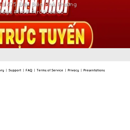
ỉ: 475 Điện Biên Phủ, Phường
htags #tr88 #tr88casino
ory
|
Support
|
FAQ
|
Terms of Service
|
Privacy
|
Presentations