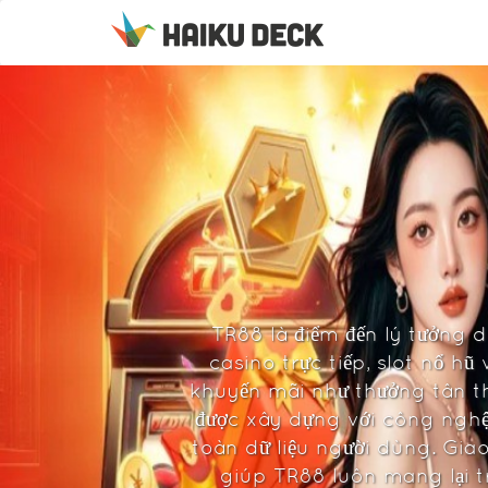
TR88 là điểm đến lý tưởng 
casino trực tiếp, slot nổ hũ
khuyến mãi như thưởng tân thủ
được xây dựng với công nghệ 
toàn dữ liệu người dùng. Giao
giúp TR88 luôn mang lại tr