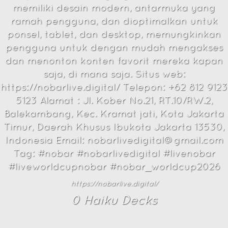
memiliki desain modern, antarmuka yang
ramah pengguna, dan dioptimalkan untuk
ponsel, tablet, dan desktop, memungkinkan
pengguna untuk dengan mudah mengakses
dan menonton konten favorit mereka kapan
saja, di mana saja. Situs web:
https://nobarlive.digital/ Telepon: +62 812 9123
5123 Alamat : Jl. Kober No.21, RT.10/RW.2,
Balekambang, Kec. Kramat jati, Kota Jakarta
Timur, Daerah Khusus Ibukota Jakarta 13530,
Indonesia Email: nobarlivedigital@gmail.com
Tag: #nobar #nobarlivedigital #livenobar
#liveworldcupnobar #nobar_worldcup2026
https://nobarlive.digital/
0
Haiku Deck
s