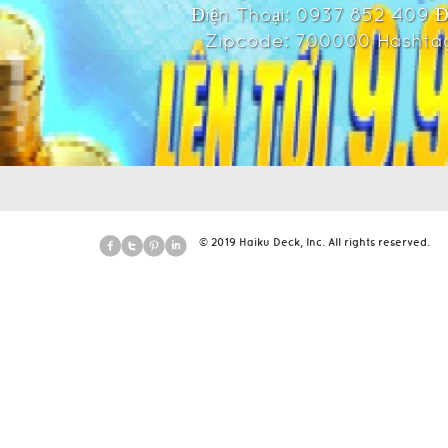
Điện Thoại: 0937 852 409 Đị
Zipcode: 700000 Hash
© 2019 Haiku Deck, Inc. All rights reserved.