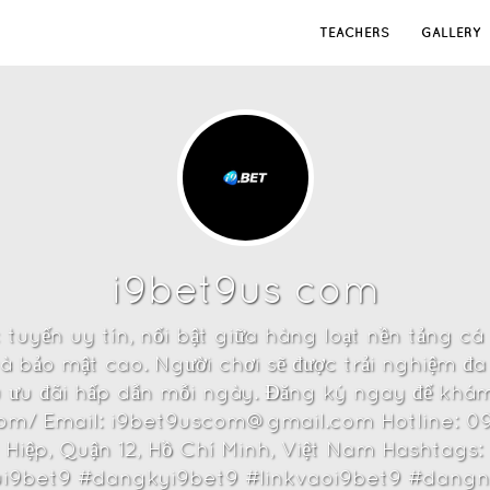
TEACHERS
GALLERY
i9bet9us com
 tuyến uy tín, nổi bật giữa hàng loạt nền tảng cá
và bảo mật cao. Người chơi sẽ được trải nghiệm đa
ưu đãi hấp dẫn mỗi ngày. Đăng ký ngay để khám ph
.com/ Email: i9bet9uscom@gmail.com Hotline: 0
 Hiệp, Quận 12, Hồ Chí Minh, Việt Nam Hashtags
i9bet9 #dangkyi9bet9 #linkvaoi9bet9 #dang