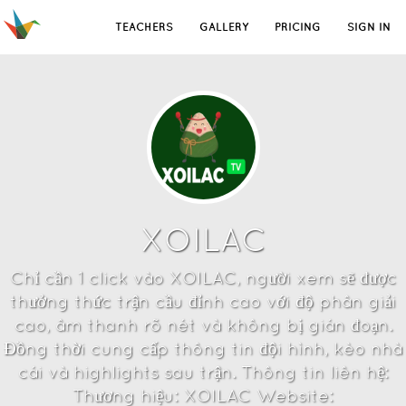
TEACHERS
GALLERY
PRICING
SIGN IN
XOILAC
Chỉ cần 1 click vào XOILAC, người xem sẽ được
thưởng thức trận cầu đỉnh cao với độ phân giải
cao, âm thanh rõ nét và không bị gián đoạn.
Đồng thời cung cấp thông tin đội hình, kèo nhà
cái và highlights sau trận. Thông tin liên hệ:
Thương hiệu: XOILAC Website: