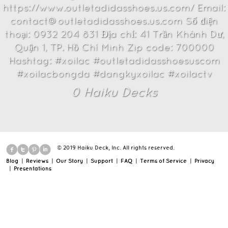
https://www.outletadidasshoes.us.com/ Email:
contact@outletadidasshoes.us.com Số điện
thoại: 0932 204 831 Địa chỉ: 41 Trần Khánh Dư,
Quận 1, TP. Hồ Chí Minh Zip code: 700000
Hashtag: #xoilac #outletadidasshoesuscom
#xoilacbongda #dangkyxoilac #xoilactv
0
Haiku Deck
s
© 2019 Haiku Deck, Inc. All rights reserved.
Blog
|
Reviews
|
Our Story
|
Support
|
FAQ
|
Terms of Service
|
Privacy
|
Presentations