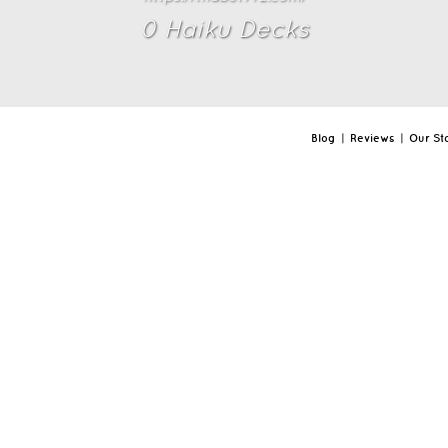
0
Haiku Deck
s
Blog
|
Reviews
|
Our St