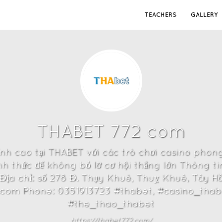
TEACHERS
GALLERY
THABET 772 com
đỉnh cao tại THABET với các trò chơi casino pho
h thức để không bỏ lỡ cơ hội thắng lớn Thông tin
ịa chỉ: số 278 Đ. Thụy Khuê, Thuỵ Khuê, Tây Hồ
com Phone: 0351913723 #thabet, #casino_thabe
#the_thao_thabet
https://thabet772.com/