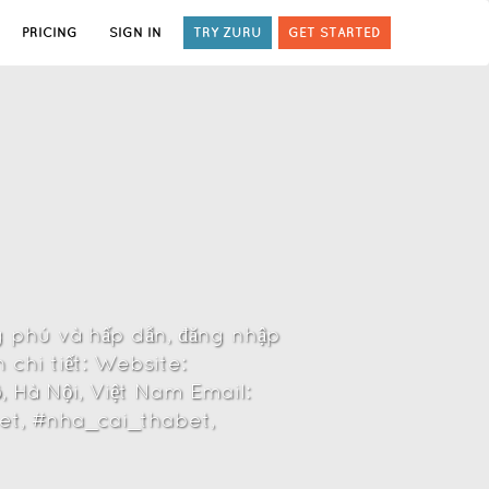
PRICING
SIGN IN
TRY ZURU
GET STARTED
ng phú và hấp dẫn, đăng nhập
 chi tiết: Website:
, Hà Nội, Việt Nam Email:
t, #nha_cai_thabet,