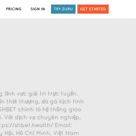
PRICING
SIGN IN
TRY ZURU
GET STARTED
lĩnh vực giải trí trực tuyến.
 thời thượng, đá gà kịch tính
 SHBET chính là hệ thống giao
i. Với dịch vụ chuyên nghiệp,
ps://shbet.health/ Email:
 Hội, Hồ Chí Minh, Việt Nam