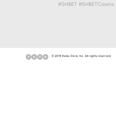
#SHBET #SHBETCasino
© 2019 Haiku Deck, Inc. All rights reserved.