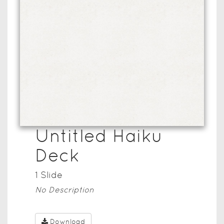
Untitled Haiku
Deck
1
Slide
No Description
Download