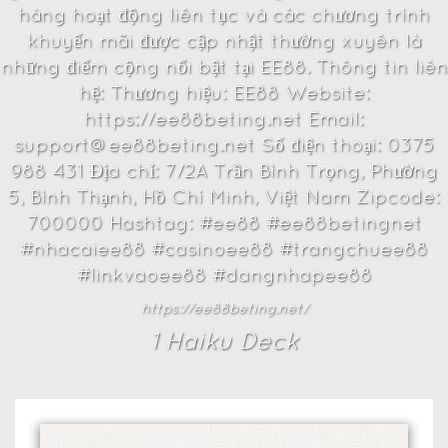
hàng hoạt động liên tục và các chương trình
khuyến mãi được cập nhật thường xuyên là
những điểm cộng nổi bật tại EE88. Thông tin liên
hệ: Thương hiệu: EE88 Website:
https://ee88beting.net Email:
support@ee88beting.net Số điện thoại: 0375
988 431 Địa chỉ: 7/2A Trần Bình Trọng, Phường
5, Bình Thạnh, Hồ Chí Minh, Việt Nam Zipcode:
700000 Hashtag: #ee88 #ee88betingnet
#nhacaiee88 #casinoee88 #trangchuee88
#linkvaoee88 #dangnhapee88
https://ee88beting.net/
1
Haiku Deck