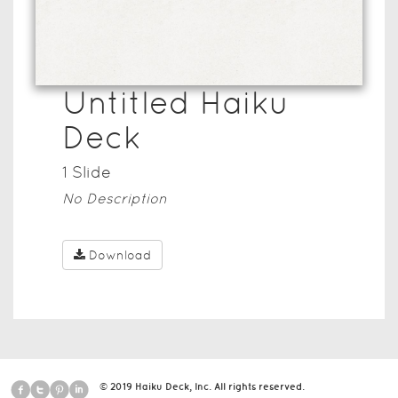
Untitled Haiku
Deck
1
Slide
No Description
Download
© 2019 Haiku Deck, Inc. All rights reserved.