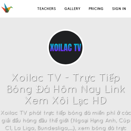
TEACHERS
GALLERY
PRICING
SIGN IN
Xoilac TV - Trực Tiếp
Bóng Đá Hôm Nay Link
Xem Xôi Lạc HD
Xoilac TV phát trực tiếp bóng đá miễn phí ở các
giải đấu hàng đầu thế giới (Ngoại Hạng Anh, Cúp
C1, La Liga, Bundesliga,...), xem bóng đá trực