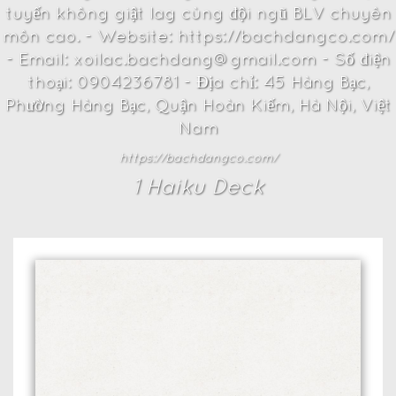
tuyến không giật lag cùng đội ngũ BLV chuyên
môn cao. - Website: https://bachdangco.com/
- Email: xoilac.bachdang@gmail.com - Số điện
thoại: 0904236781 - Địa chỉ: 45 Hàng Bạc,
Phường Hàng Bạc, Quận Hoàn Kiếm, Hà Nội, Việt
Nam
https://bachdangco.com/
1
Haiku Deck