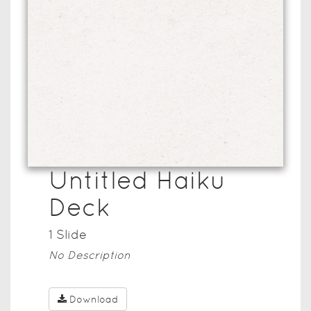
Untitled Haiku
Deck
1
Slide
No Description
Download