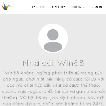
TEACHERS
GALLERY
PRICING
SIGN IN
Nhà cái Win68
Win68 không ngừng phát triển để mang đến
cho người chơi một nền tảng cá cược tối ưu với
các trò chơi hấp dẫn như cá cược thể thao,
casino trực tuyến, lô đề, tài xỉu và game bài đổi
thưởng. Với hệ thống giao dịch nhanh, bảo mật
cao cùng dịch vụ chăm sóc khách hàng 24/7,