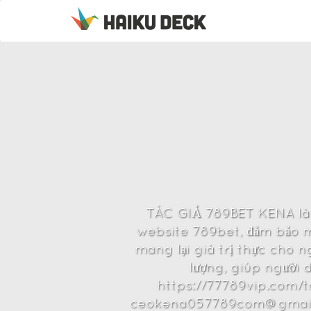
TÁC GIẢ 789BET KENA là n
website 789bet, đảm bảo mọ
mang lại giá trị thực cho n
lượng, giúp người 
https://77789vip.com/t
ceokena057789com@gmail.c