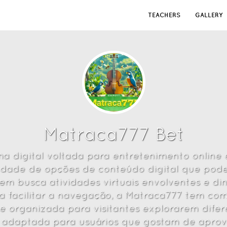
TEACHERS
GALLERY
Matraca777 Bet
 digital voltada para entretenimento online e
edade de opções de conteúdo digital que podem
em busca atividades virtuais envolventes e di
facilitar a navegação, a Matraca777 tem como
e organizada para visitantes explorarem dife
é adaptada para usuários que gostam de aprov