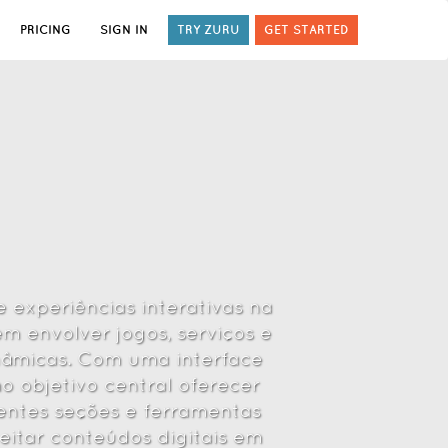
PRICING
SIGN IN
TRY ZURU
GET STARTED
 experiências interativas na
 envolver jogos, serviços e
nâmicas. Com uma interface
 objetivo central oferecer
rentes seções e ferramentas
eitar conteúdos digitais em