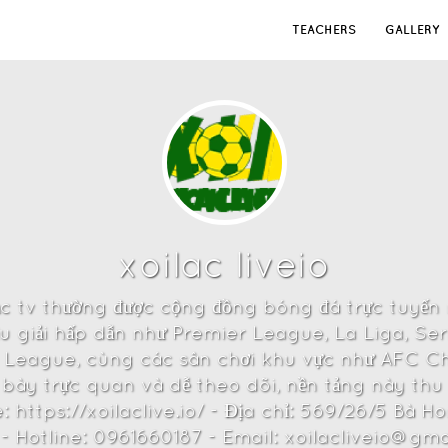
TEACHERS
GALLERY
xoilac liveio
ạc tv thường được cộng đồng bóng đá trực tuyến
iều giải hấp dẫn như Premier League, La Liga, Ser
League, cùng các sân chơi khu vực như AFC 
bày trực quan và dễ theo dõi, nền tảng này th
: https://xoilaclive.io/ - Địa chỉ: 569/26/5 Bà 
- Hotline: 0961660187 - Email: xoilacliveio@gma