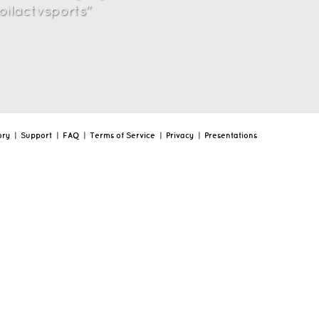
oilactvsports"
ory
|
Support
|
FAQ
|
Terms of Service
|
Privacy
|
Presentations