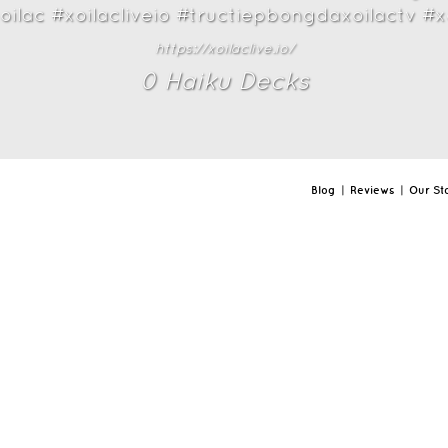
oilac #xoilacliveio #tructiepbongdaxoilactv #x
https://xoilaclive.io/
0
Haiku Deck
s
Blog
|
Reviews
|
Our St