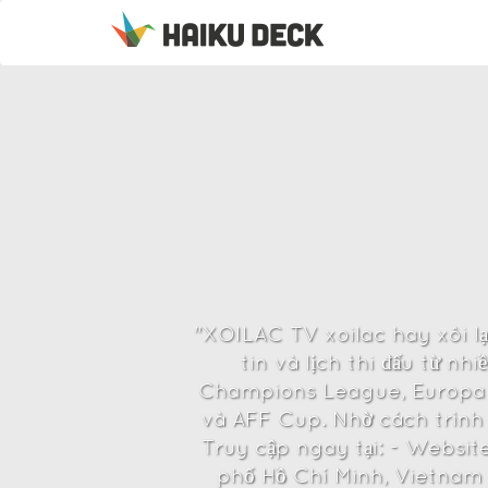
"XOILAC TV xoilac hay xôi l
tin và lịch thi đấu từ nh
Champions League, Europa 
và AFF Cup. Nhờ cách trình 
Truy cập ngay tại: - Website
phố Hồ Chí Minh, Vietnam 