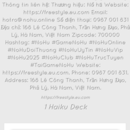
Thông tin liên hệ: Thương hiệu: Nổ hũ Website:
https://freestyle.eu.com Email:
hotro@nohu.online Số điện thoại: 0987 001 831
Địa chỉ: 168 Lê Công Thanh, Trần Hưng Đạo, Phủ
Lý, Hà Nam, Việt Nam Zipcode: 700000
Hashtag: #NoHu #GameNoHu #NoHuOnline
#NoHuDoiThuong #NoHuUyTin #NoHuVip
#NoHu2025 #NoHuClub #NoHuTrucTuyen
#TaiGameNoHu Website:
https://freestyle.eu.com. Phone: 0987 001 831.
Address: 168 Lê Công Thanh, Trần Hưng Đạo,
Phủ Lý, Hà Nam, Việt Nam.
https://freestyle.eu.com
1
Haiku Deck