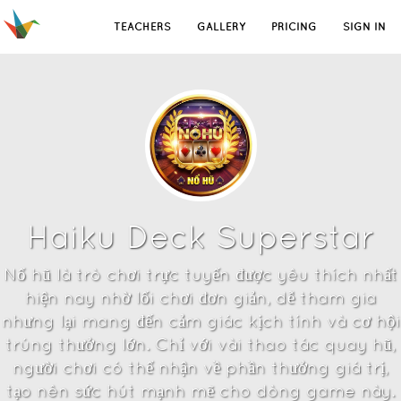
TEACHERS
GALLERY
PRICING
SIGN IN
Haiku Deck Superstar
Nổ hũ là trò chơi trực tuyến được yêu thích nhất
hiện nay nhờ lối chơi đơn giản, dễ tham gia
nhưng lại mang đến cảm giác kịch tính và cơ hội
trúng thưởng lớn. Chỉ với vài thao tác quay hũ,
người chơi có thể nhận về phần thưởng giá trị,
tạo nên sức hút mạnh mẽ cho dòng game này.