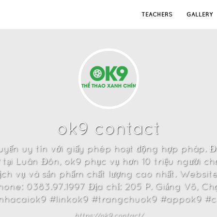
TEACHERS
GALLERY
ok9 contact
uyến uy tín với giấy phép hoạt động hợp pháp. 
tại Luân Đôn, ok9 phục vụ hơn 10 triệu người ch
ch vụ và sản phẩm chất lượng cao nhất. Website:
ne: 0383.97.1997 Địa chỉ: 205 P. Giảng Võ, Chợ 
nhacaiok9 #linkok9 #trangchuok9 #appok9 #c
https://ok9.contact/