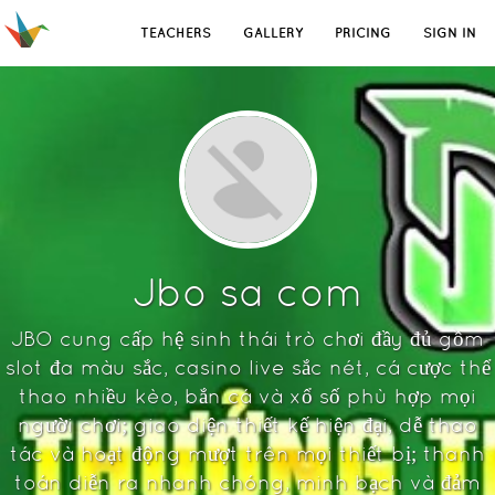
TEACHERS
GALLERY
PRICING
SIGN IN
Jbo sa com
JBO cung cấp hệ sinh thái trò chơi đầy đủ gồm
slot đa màu sắc, casino live sắc nét, cá cược thể
thao nhiều kèo, bắn cá và xổ số phù hợp mọi
người chơi; giao diện thiết kế hiện đại, dễ thao
tác và hoạt động mượt trên mọi thiết bị; thanh
toán diễn ra nhanh chóng, minh bạch và đảm