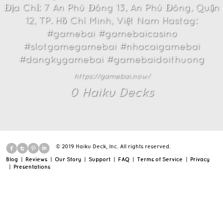
Địa Chỉ: 7 An Phú Đông 13, An Phú Đông, Quận
12, TP. Hồ Chí Minh, Việt Nam Hastag:
#gamebai #gamebaicasino
#slotgamegamebai #nhacaigamebai
#dangkygamebai #gamebaidoithuong
https://gamebai.now/
0
Haiku Deck
s
© 2019 Haiku Deck, Inc. All rights reserved.
Blog
|
Reviews
|
Our Story
|
Support
|
FAQ
|
Terms of Service
|
Privacy
|
Presentations