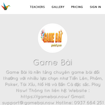
TEACHERS
GALLERY
PRICING
SIGN IN
Game Bài
Game Bài là nền tảng chuyên game bài đổi
thưởng với nhiều lựa chọn như Tiến Lên, Phỏm,
Poker, Tài Xỉu, Nổ Hũ và Bắn Cá đặc sắc. Play
Now! Thông tin liên hệ: Website :
https://gamebai.now/ Gmail:
support@gamebai.now Hotline: 0937 684 251