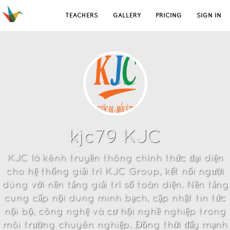
TEACHERS
GALLERY
PRICING
SIGN IN
kjc79 KJC
KJC là kênh truyền thông chính thức đại diện
cho hệ thống giải trí KJC Group, kết nối người
dùng với nền tảng giải trí số toàn diện. Nền tảng
cung cấp nội dung minh bạch, cập nhật tin tức
nội bộ, công nghệ và cơ hội nghề nghiệp trong
môi trường chuyên nghiệp. Đồng thời đẩy mạnh