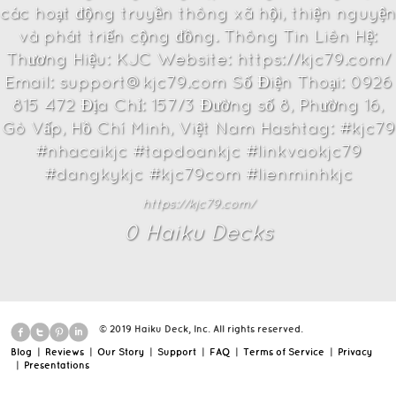
các hoạt động truyền thông xã hội, thiện nguyện
và phát triển cộng đồng. Thông Tin Liên Hệ:
Thương Hiệu: KJC Website: https://kjc79.com/
Email: support@kjc79.com Số Điện Thoại: 0926
815 472 Địa Chỉ: 157/3 Đường số 8, Phường 16,
Gò Vấp, Hồ Chí Minh, Việt Nam Hashtag: #kjc79
#nhacaikjc #tapdoankjc #linkvaokjc79
#dangkykjc #kjc79com #lienminhkjc
https://kjc79.com/
0
Haiku Deck
s
© 2019 Haiku Deck, Inc. All rights reserved.
Blog
|
Reviews
|
Our Story
|
Support
|
FAQ
|
Terms of Service
|
Privacy
|
Presentations