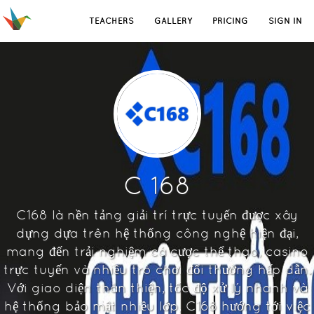
TEACHERS
GALLERY
PRICING
SIGN IN
C 168
C168 là nền tảng giải trí trực tuyến được xây
dựng dựa trên hệ thống công nghệ hiện đại,
mang đến trải nghiệm cá cược thể thao, casino
trực tuyến và nhiều trò chơi đổi thưởng hấp dẫn.
Với giao diện thân thiện, tốc độ xử lý nhanh và
hệ thống bảo mật nhiều lớp, C168 hướng tới việc