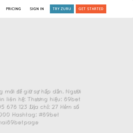
PRICING
SIGN IN
TRY ZURU
GET STARTED
 mới để giữ sự hấp dẫn. Người
 liên hệ: Thương hiệu: 89bet
5 678 123 Địa chỉ: 27 Hẻm số
0000 Hashtag: #89bet
ai89betpage