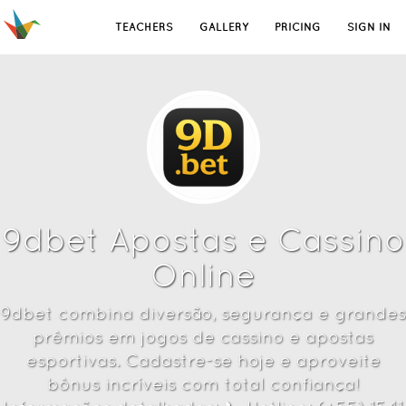
TEACHERS
GALLERY
PRICING
SIGN IN
9dbet Apostas e Cassino
Online
9dbet combina diversão, segurança e grandes
prêmios em jogos de cassino e apostas
esportivas. Cadastre-se hoje e aproveite
bônus incríveis com total confiança!