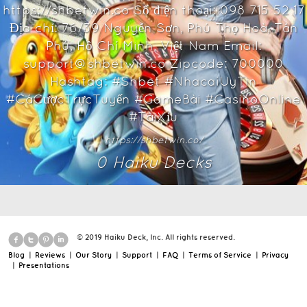
https://shbetwin.co Số điện thoại: 098 715 52 17
Địa chỉ: 76/39 Nguyễn Sơn, Phú Thọ Hoà, Tân
Phú, Hồ Chí Minh, Việt Nam Email:
support@shbetwin.co Zipcode: 700000
Hashtag: #Shbet #NhacaiUyTin
#CáCượcTrựcTuyến #GameBài #CasinoOnline
#TàiXỉu
https://shbetwin.co/
0
Haiku Deck
s
© 2019 Haiku Deck, Inc. All rights reserved.
Blog
|
Reviews
|
Our Story
|
Support
|
FAQ
|
Terms of Service
|
Privacy
|
Presentations