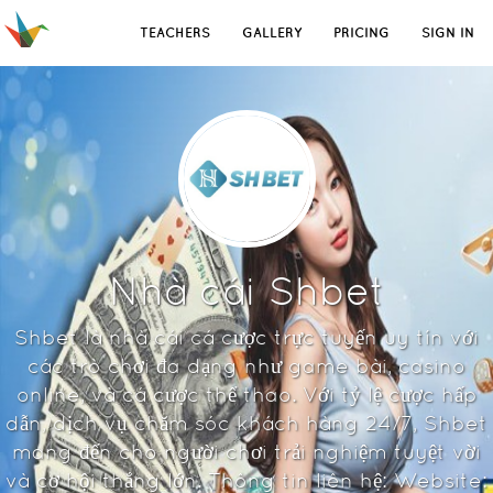
TEACHERS
GALLERY
PRICING
SIGN IN
Nhà cái Shbet
Shbet là nhà cái cá cược trực tuyến uy tín với
các trò chơi đa dạng như game bài, casino
online, và cá cược thể thao. Với tỷ lệ cược hấp
dẫn, dịch vụ chăm sóc khách hàng 24/7, Shbet
mang đến cho người chơi trải nghiệm tuyệt vời
và cơ hội thắng lớn. Thông tin liên hệ: Website: