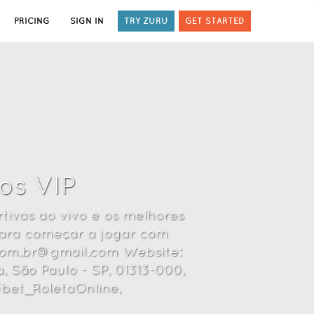
PRICING
SIGN IN
TRY ZURU
GET STARTED
os VIP
tivas ao vivo e os melhores
para começar a jogar com
s.com.br@gmail.com Website:
a, São Paulo - SP, 01313-000,
bet_RoletaOnline,