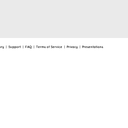
ory
|
Support
|
FAQ
|
Terms of Service
|
Privacy
|
Presentations