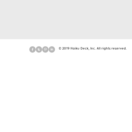
© 2019 Haiku Deck, Inc. All rights reserved.