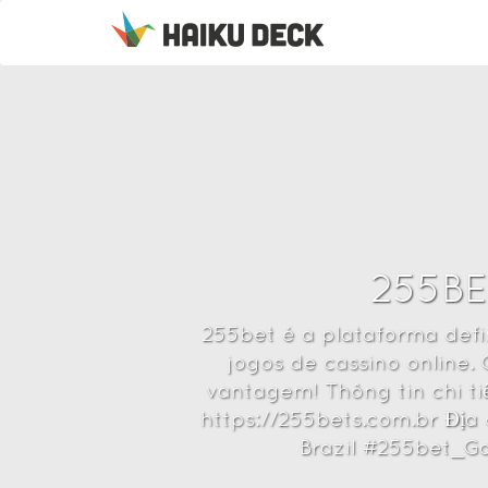
255BE
255bet é a plataforma defi
jogos de cassino online
vantagem! Thông tin chi ti
https://255bets.com.br Địa c
Brazil #255bet_G