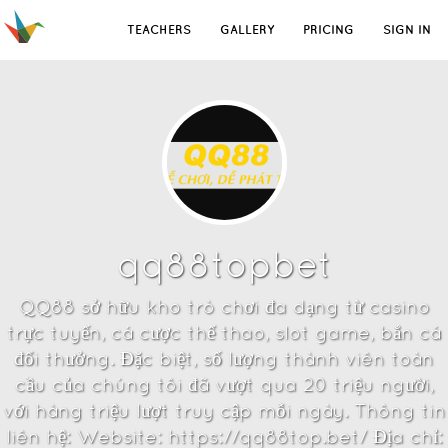
TEACHERS
GALLERY
PRICING
SIGN IN
qq88topbet
QQ88 sở hữu kho trò chơi đa dạng từ casino
trực tuyến, cá cược thể thao, slot game, bắn cá
đổi thưởng. Đặc biệt, số lượng thành viên toàn
cầu của chúng tôi đã vượt qua 20 triệu người,
với hàng triệu lượt truy cập mỗi ngày. Thông tin
liên hệ: Website: https://qq88top.bet/ Địa chỉ: