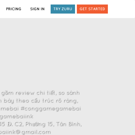
PRICING
SIGN IN
TRY ZURU
GET STARTED
gồm review chi tiết, so sánh
h bày theo cấu trúc rõ ràng,
 #gamebai #conggamegamebai
gamebaiink
 Đ. C2, Phường 15, Tân Bình,
ebaiink@gmail.com