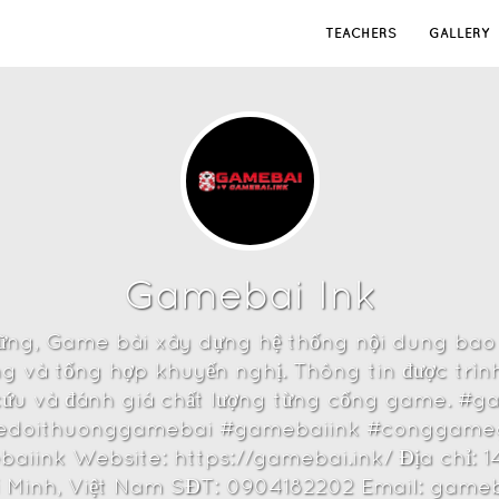
TEACHERS
GALLERY
Gamebai Ink
ững, Game bài xây dựng hệ thống nội dung bao 
g và tổng hợp khuyến nghị. Thông tin được trìn
a cứu và đánh giá chất lượng từng cổng game.
doithuonggamebai #gamebaiink #conggame
k Website: https://gamebai.ink/ Địa chỉ: 145
 Minh, Việt Nam SĐT: 0904182202 Email: gam