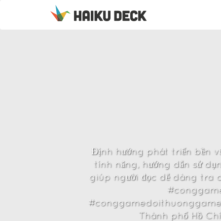
Định hướng phát triển bền v
tính năng, hướng dẫn sử dụn
giúp người đọc dễ dàng tr
#conggame
#conggamedoithuonggamebaiin
Thành phố Hồ Chí