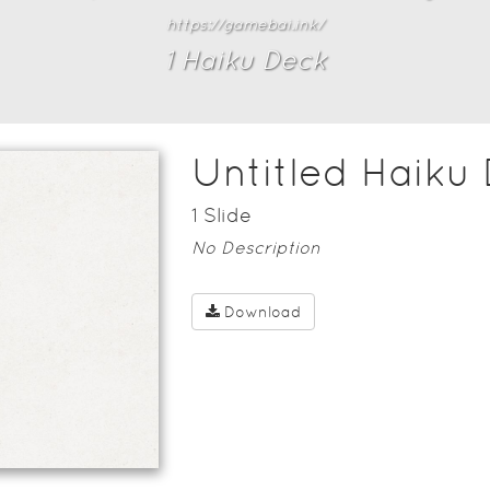
https://gamebai.ink/
1
Haiku Deck
Untitled Haiku
1
Slide
No Description
Download