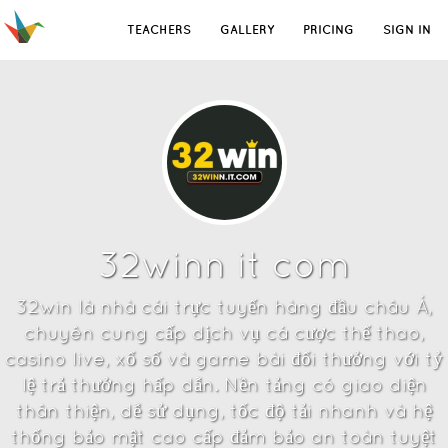
TEACHERS
GALLERY
PRICING
SIGN IN
32winn it com
32win là nhà cái trực tuyến hàng đầu châu Á,
chuyên cung cấp dịch vụ cá cược thể thao,
casino live, xổ số và game bài đổi thưởng với tỷ
lệ trả thưởng hấp dẫn. Nền tảng có giao diện
thân thiện, dễ sử dụng, tốc độ tải nhanh và hệ
thống bảo mật cao cấp đảm bảo an toàn tuyệt