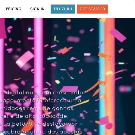
PRICING
SIGN IN
TRY ZURU
GET STARTED
o digital que vem crescendo
idade, a bet879 oferece uma
nidades reais de ganhos.
el e de alta qualidade,
l, a bet879 se destaca por
escubra o futuro das apostas