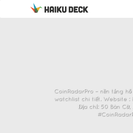
CoinRadarPro – nền tảng hỗ t
watchlist chi tiết. Website
Địa chỉ: 50 Bàn Cờ
#CoinRadarP