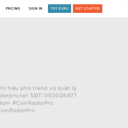
PRICING
SIGN IN
TRY ZURU
GET STARTED
tín hiệu phá trend và quản lý
radarpro.net SĐT: 0938126477
t Nam #CoinRadarPro
CoinRadarPro