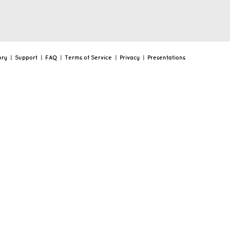
ory
|
Support
|
FAQ
|
Terms of Service
|
Privacy
|
Presentations