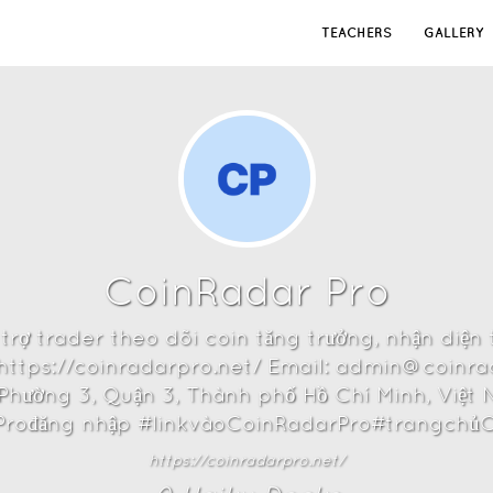
TEACHERS
GALLERY
CoinRadar Pro
rợ trader theo dõi coin tăng trưởng, nhận diện 
 : https://coinradarpro.net/ Email: admin@coin
, Phường 3, Quận 3, Thành phố Hồ Chí Minh, Việ
rođăng nhập #linkvàoCoinRadarPro#trangchủ
https://coinradarpro.net/