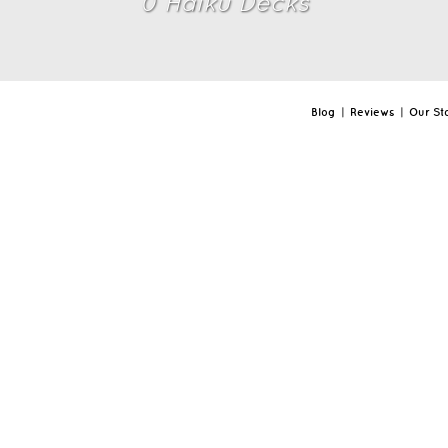
0
Haiku Deck
s
Blog
|
Reviews
|
Our St