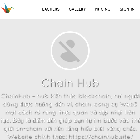
TEACHERS
GALLERY
PRICING
SIGN IN
Chain Hub
ChainHub – hub kiến thức blockchain, nơi người
dùng được hướng dẫn ví, chain, công cụ Web3
một cách rõ ràng, trực quan và cập nhật liên
tục. Đây là điểm đến giúp bạn tự tin bước vào thế
giới on-chain với nền tảng hiểu biết vững chắc.
Website chính thức: https://chainhub.site/