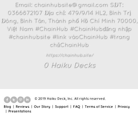
Email: chainhubsite@gmail.com SĐT:
0366872107 Địa chỉ: 479/9/14 HL2, Bình Trị
Đông, Bình Tân, Thành phố Hồ Chí Minh 70000,
Việt Nam #ChainHub #ChainHubđăng nhập
#chainhubsite #link vàoChainHub #trang
chủChainHub
https://chainhub.site/
0
Haiku Deck
s
© 2019 Haiku Deck, Inc. All rights reserved.
Blog
|
Reviews
|
Our Story
|
Support
|
FAQ
|
Terms of Service
|
Privacy
|
Presentations